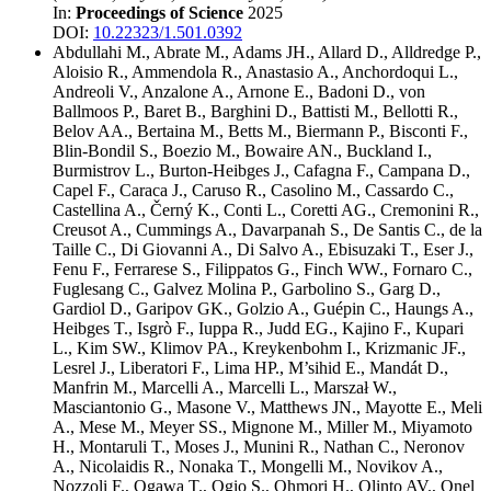
In:
Proceedings of Science
2025
DOI:
10.22323/1.501.0392
Abdullahi M.
,
Abrate M.
,
Adams JH.
,
Allard D.
,
Alldredge P.
,
Aloisio R.
,
Ammendola R.
,
Anastasio A.
,
Anchordoqui L.
,
Andreoli V.
,
Anzalone A.
,
Arnone E.
,
Badoni D.
,
von
Ballmoos P.
,
Baret B.
,
Barghini D.
,
Battisti M.
,
Bellotti R.
,
Belov AA.
,
Bertaina M.
,
Betts M.
,
Biermann P.
,
Bisconti F.
,
Blin-Bondil S.
,
Boezio M.
,
Bowaire AN.
,
Buckland I.
,
Burmistrov L.
,
Burton-Heibges J.
,
Cafagna F.
,
Campana D.
,
Capel F.
,
Caraca J.
,
Caruso R.
,
Casolino M.
,
Cassardo C.
,
Castellina A.
,
Černý K.
,
Conti L.
,
Coretti AG.
,
Cremonini R.
,
Creusot A.
,
Cummings A.
,
Davarpanah S.
,
De Santis C.
,
de la
Taille C.
,
Di Giovanni A.
,
Di Salvo A.
,
Ebisuzaki T.
,
Eser J.
,
Fenu F.
,
Ferrarese S.
,
Filippatos G.
,
Finch WW.
,
Fornaro C.
,
Fuglesang C.
,
Galvez Molina P.
,
Garbolino S.
,
Garg D.
,
Gardiol D.
,
Garipov GK.
,
Golzio A.
,
Guépin C.
,
Haungs A.
,
Heibges T.
,
Isgrò F.
,
Iuppa R.
,
Judd EG.
,
Kajino F.
,
Kupari
L.
,
Kim SW.
,
Klimov PA.
,
Kreykenbohm I.
,
Krizmanic JF.
,
Lesrel J.
,
Liberatori F.
,
Lima HP.
,
M’sihid E.
,
Mandát D.
,
Manfrin M.
,
Marcelli A.
,
Marcelli L.
,
Marszał W.
,
Masciantonio G.
,
Masone V.
,
Matthews JN.
,
Mayotte E.
,
Meli
A.
,
Mese M.
,
Meyer SS.
,
Mignone M.
,
Miller M.
,
Miyamoto
H.
,
Montaruli T.
,
Moses J.
,
Munini R.
,
Nathan C.
,
Neronov
A.
,
Nicolaidis R.
,
Nonaka T.
,
Mongelli M.
,
Novikov A.
,
Nozzoli F.
,
Ogawa T.
,
Ogio S.
,
Ohmori H.
,
Olinto AV.
,
Onel