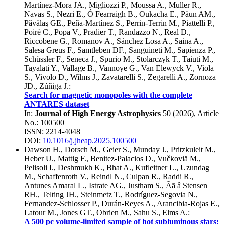
Martínez-Mora JA.
,
Migliozzi P.
,
Moussa A.
,
Muller R.
,
Navas S.
,
Nezri E.
,
Ó Fearraigh B.
,
Oukacha E.
,
Păun AM.
,
Păvălaş GE.
,
Peña-Martínez S.
,
Perrin-Terrin M.
,
Piattelli P.
,
Poirè C.
,
Popa V.
,
Pradier T.
,
Randazzo N.
,
Real D.
,
Riccobene G.
,
Romanov A.
,
Sánchez Losa A.
,
Saina A.
,
Salesa Greus F.
,
Samtleben DF.
,
Sanguineti M.
,
Sapienza P.
,
Schüssler F.
,
Seneca J.
,
Spurio M.
,
Stolarczyk T.
,
Taiuti M.
,
Tayalati Y.
,
Vallage B.
,
Vannoye G.
,
Van Elewyck V.
,
Viola
S.
,
Vivolo D.
,
Wilms J.
,
Zavatarelli S.
,
Zegarelli A.
,
Zornoza
JD.
,
Zúñiga J.
:
Search for magnetic monopoles with the complete
ANTARES dataset
In:
Journal of High Energy Astrophysics
50
(
2026
), Article
No.:
100500
ISSN: 2214-4048
DOI:
10.1016/j.jheap.2025.100500
Dawson H.
,
Dorsch M.
,
Geier S.
,
Munday J.
,
Pritzkuleit M.
,
Heber U.
,
Mattig F.
,
Benitez-Palacios D.
,
Vučkoviä M.
,
Pelisoli I.
,
Deshmukh K.
,
Bhat A.
,
Kufleitner L.
,
Uzundag
M.
,
Schaffenroth V.
,
Reindl N.
,
Culpan R.
,
Raddi R.
,
Antunes Amaral L.
,
Istrate AG.
,
Justham S.
,
Ãã â Stensen
RH.
,
Telting JH.
,
Steinmetz T.
,
Rodríguez-Segovia N.
,
Fernandez-Schlosser P.
,
Durán-Reyes A.
,
Arancibia-Rojas E.
,
Latour M.
,
Jones GT.
,
Obrien M.
,
Sahu S.
,
Elms A.
:
A 500 pc volume-limited sample of hot subluminous stars: