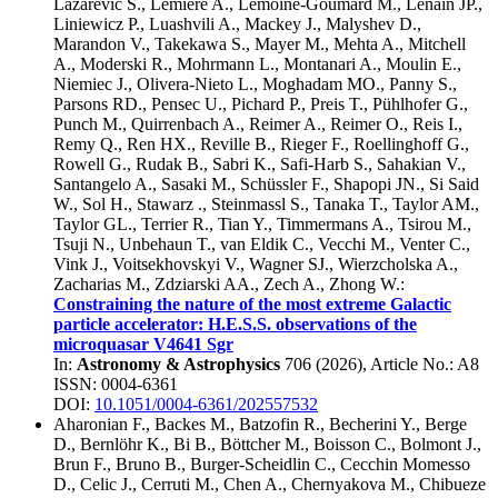
Lazarevic S.
,
Lemière A.
,
Lemoine-Goumard M.
,
Lenain JP.
,
Liniewicz P.
,
Luashvili A.
,
Mackey J.
,
Malyshev D.
,
Marandon V.
,
Takekawa S.
,
Mayer M.
,
Mehta A.
,
Mitchell
A.
,
Moderski R.
,
Mohrmann L.
,
Montanari A.
,
Moulin E.
,
Niemiec J.
,
Olivera-Nieto L.
,
Moghadam MO.
,
Panny S.
,
Parsons RD.
,
Pensec U.
,
Pichard P.
,
Preis T.
,
Pühlhofer G.
,
Punch M.
,
Quirrenbach A.
,
Reimer A.
,
Reimer O.
,
Reis I.
,
Remy Q.
,
Ren HX.
,
Reville B.
,
Rieger F.
,
Roellinghoff G.
,
Rowell G.
,
Rudak B.
,
Sabri K.
,
Safi-Harb S.
,
Sahakian V.
,
Santangelo A.
,
Sasaki M.
,
Schüssler F.
,
Shapopi JN.
,
Si Said
W.
,
Sol H.
,
Stawarz .
,
Steinmassl S.
,
Tanaka T.
,
Taylor AM.
,
Taylor GL.
,
Terrier R.
,
Tian Y.
,
Timmermans A.
,
Tsirou M.
,
Tsuji N.
,
Unbehaun T.
,
van Eldik C.
,
Vecchi M.
,
Venter C.
,
Vink J.
,
Voitsekhovskyi V.
,
Wagner SJ.
,
Wierzcholska A.
,
Zacharias M.
,
Zdziarski AA.
,
Zech A.
,
Zhong W.
:
Constraining the nature of the most extreme Galactic
particle accelerator: H.E.S.S. observations of the
microquasar V4641 Sgr
In:
Astronomy & Astrophysics
706
(
2026
), Article No.:
A8
ISSN: 0004-6361
DOI:
10.1051/0004-6361/202557532
Aharonian F.
,
Backes M.
,
Batzofin R.
,
Becherini Y.
,
Berge
D.
,
Bernlöhr K.
,
Bi B.
,
Böttcher M.
,
Boisson C.
,
Bolmont J.
,
Brun F.
,
Bruno B.
,
Burger-Scheidlin C.
,
Cecchin Momesso
D.
,
Celic J.
,
Cerruti M.
,
Chen A.
,
Chernyakova M.
,
Chibueze