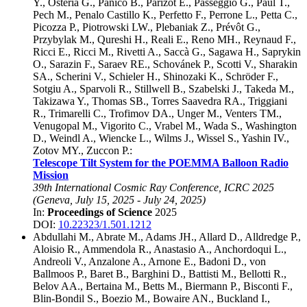
Y.
,
Osteria G.
,
Panico B.
,
Parizot E.
,
Passeggio G.
,
Paul T.
,
Pech M.
,
Penalo Castillo K.
,
Perfetto F.
,
Perrone L.
,
Petta C.
,
Picozza P.
,
Piotrowski LW.
,
Plebaniak Z.
,
Prévôt G.
,
Przybylak M.
,
Qureshi H.
,
Reali E.
,
Reno MH.
,
Reynaud F.
,
Ricci E.
,
Ricci M.
,
Rivetti A.
,
Saccà G.
,
Sagawa H.
,
Saprykin
O.
,
Sarazin F.
,
Saraev RE.
,
Schovánek P.
,
Scotti V.
,
Sharakin
SA.
,
Scherini V.
,
Schieler H.
,
Shinozaki K.
,
Schröder F.
,
Sotgiu A.
,
Sparvoli R.
,
Stillwell B.
,
Szabelski J.
,
Takeda M.
,
Takizawa Y.
,
Thomas SB.
,
Torres Saavedra RA.
,
Triggiani
R.
,
Trimarelli C.
,
Trofimov DA.
,
Unger M.
,
Venters TM.
,
Venugopal M.
,
Vigorito C.
,
Vrabel M.
,
Wada S.
,
Washington
D.
,
Weindl A.
,
Wiencke L.
,
Wilms J.
,
Wissel S.
,
Yashin IV.
,
Zotov MY.
,
Zuccon P.
:
Telescope Tilt System for the POEMMA Balloon Radio
Mission
39th International Cosmic Ray Conference, ICRC 2025
(
Geneva
,
July 15, 2025
-
July 24, 2025
)
In:
Proceedings of Science
2025
DOI:
10.22323/1.501.1212
Abdullahi M.
,
Abrate M.
,
Adams JH.
,
Allard D.
,
Alldredge P.
,
Aloisio R.
,
Ammendola R.
,
Anastasio A.
,
Anchordoqui L.
,
Andreoli V.
,
Anzalone A.
,
Arnone E.
,
Badoni D.
,
von
Ballmoos P.
,
Baret B.
,
Barghini D.
,
Battisti M.
,
Bellotti R.
,
Belov AA.
,
Bertaina M.
,
Betts M.
,
Biermann P.
,
Bisconti F.
,
Blin-Bondil S.
,
Boezio M.
,
Bowaire AN.
,
Buckland I.
,