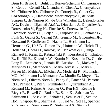
Brun F.
,
Bruno B.
,
Bulik T.
,
Burger-Scheidlin C.
,
Casanova
S.
,
Celic J.
,
Cerruti M.
,
Chandra S.
,
Chen A.
,
Chernyakova
M.
,
Chibueze JO.
,
Chibueze O.
,
Cornejo B.
,
Cotter G.
,
Cozzolongo G.
,
Damascene Mbarubucyeye J.
,
de Assis
Scarpin J.
,
de Naurois M.
,
de Oña Wilhelmi E.
,
Delgado Giler
AG.
,
Devin J.
,
Djannati-Ataï A.
,
Djuvsland J.
,
Dmytriiev A.
,
Doroshenko V.
,
Egg K.
,
Einecke S.
,
Ernenwein JP.
,
Escañuela Nieves C.
,
Feijen K.
,
Filipovic MD.
,
Fontaine G.
,
Funk S.
,
Gabici S.
,
Gallant YA.
,
Genaro M.
,
Glicenstein JF.
,
Goswami P.
,
Grolleron G.
,
Haerer L.
,
Heckmann L.
,
Hermann G.
,
Heß B.
,
Hinton JA.
,
Hofmann W.
,
Holch TL.
,
Holler M.
,
Horns D.
,
Jamrozy M.
,
Jankowsky F.
,
Jung-
Richardt I.
,
Kasai E.
,
Katarzyński K.
,
Kerszberg D.
,
Khatoon
R.
,
Khélifi B.
,
Kluźniak W.
,
Komin N.
,
Kostunin D.
,
Guedes
Lang R.
,
Lemière A.
,
Lenain JP.
,
Luashvili A.
,
Mackey J.
,
Malyshev D.
,
Marandon V.
,
Martí-Devesa G.
,
Marx R.
,
Mayer M.
,
Mehta A.
,
Mitchell A.
,
Moderski R.
,
Moghadam
MO.
,
Mohrmann L.
,
Montanari A.
,
Moulin E.
,
Moyeni D.
,
Niemiec J.
,
Olivera-Nieto L.
,
Panny S.
,
Panter M.
,
Parsons
RD.
,
Pensec U.
,
Pita S.
,
Pühlhofer G.
,
Quirrenbach A.
,
Regeard M.
,
Reimer A.
,
Reimer O.
,
Ren HX.
,
Reville B.
,
Rieger F.
,
Rowell G.
,
Rudak B.
,
Sabri K.
,
Sahakian V.
,
Salzmann H.
,
Sasaki M.
,
Schäfer J.
,
Schüssler F.
,
Schutte
HM.
,
Shapopi JN.
,
Sharma A.
,
Si Said W.
,
Sol H.
,
Spencer
S.
,
Stawarz .
,
Steenkamp R.
,
Steinmassl S.
,
Steppa C.
,