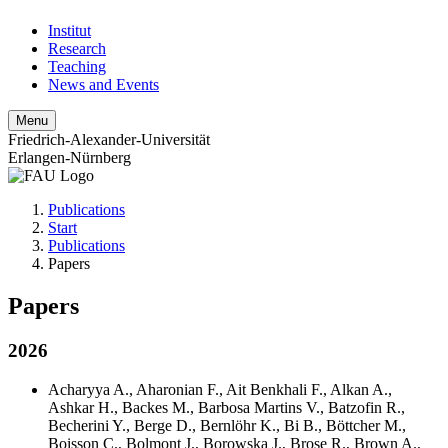
Institut
Research
Teaching
News and Events
Menu
Friedrich-Alexander-Universität
Erlangen-Nürnberg
Publications
Start
Publications
Papers
Papers
2026
Acharyya A.
,
Aharonian F.
,
Ait Benkhali F.
,
Alkan A.
,
Ashkar H.
,
Backes M.
,
Barbosa Martins V.
,
Batzofin R.
,
Becherini Y.
,
Berge D.
,
Bernlöhr K.
,
Bi B.
,
Böttcher M.
,
Boisson C.
,
Bolmont J.
,
Borowska J.
,
Brose R.
,
Brown A.
,