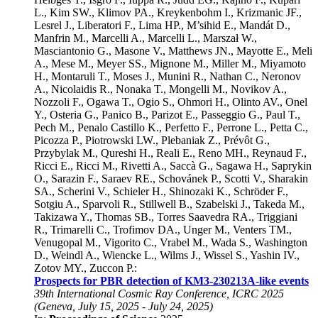
L.
,
Kim SW.
,
Klimov PA.
,
Kreykenbohm I.
,
Krizmanic JF.
,
Lesrel J.
,
Liberatori F.
,
Lima HP.
,
M’sihid E.
,
Mandát D.
,
Manfrin M.
,
Marcelli A.
,
Marcelli L.
,
Marszał W.
,
Masciantonio G.
,
Masone V.
,
Matthews JN.
,
Mayotte E.
,
Meli
A.
,
Mese M.
,
Meyer SS.
,
Mignone M.
,
Miller M.
,
Miyamoto
H.
,
Montaruli T.
,
Moses J.
,
Munini R.
,
Nathan C.
,
Neronov
A.
,
Nicolaidis R.
,
Nonaka T.
,
Mongelli M.
,
Novikov A.
,
Nozzoli F.
,
Ogawa T.
,
Ogio S.
,
Ohmori H.
,
Olinto AV.
,
Onel
Y.
,
Osteria G.
,
Panico B.
,
Parizot E.
,
Passeggio G.
,
Paul T.
,
Pech M.
,
Penalo Castillo K.
,
Perfetto F.
,
Perrone L.
,
Petta C.
,
Picozza P.
,
Piotrowski LW.
,
Plebaniak Z.
,
Prévôt G.
,
Przybylak M.
,
Qureshi H.
,
Reali E.
,
Reno MH.
,
Reynaud F.
,
Ricci E.
,
Ricci M.
,
Rivetti A.
,
Saccà G.
,
Sagawa H.
,
Saprykin
O.
,
Sarazin F.
,
Saraev RE.
,
Schovánek P.
,
Scotti V.
,
Sharakin
SA.
,
Scherini V.
,
Schieler H.
,
Shinozaki K.
,
Schröder F.
,
Sotgiu A.
,
Sparvoli R.
,
Stillwell B.
,
Szabelski J.
,
Takeda M.
,
Takizawa Y.
,
Thomas SB.
,
Torres Saavedra RA.
,
Triggiani
R.
,
Trimarelli C.
,
Trofimov DA.
,
Unger M.
,
Venters TM.
,
Venugopal M.
,
Vigorito C.
,
Vrabel M.
,
Wada S.
,
Washington
D.
,
Weindl A.
,
Wiencke L.
,
Wilms J.
,
Wissel S.
,
Yashin IV.
,
Zotov MY.
,
Zuccon P.
:
Prospects for PBR detection of KM3-230213A-like events
39th International Cosmic Ray Conference, ICRC 2025
(
Geneva
,
July 15, 2025
-
July 24, 2025
)