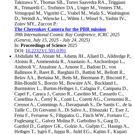
Takizawa Y.
,
Thomas SB.
,
Torres Saavedra RA.
,
Triggiani
R.
,
Trimarelli C.
,
Trofimov DA.
,
Unger M.
,
Venters TM.
,
Venugopal M.
,
Vigorito C.
,
Vrabel M.
,
Wada S.
,
Washington
D.
,
Weindl A.
,
Wiencke L.
,
Wilms J.
,
Wissel S.
,
Yashin IV.
,
Zotov MY.
,
Zuccon P.
:
The Cherenkov Camera for the PBR mission
39th International Cosmic Ray Conference, ICRC 2025
(
Geneva
,
July 15, 2025
-
July 24, 2025
)
In:
Proceedings of Science
2025
DOI:
10.22323/1.501.0391
Abdullahi M.
,
Abrate M.
,
Adams JH.
,
Allard D.
,
Alldredge P.
,
Aloisio R.
,
Ammendola R.
,
Anastasio A.
,
Anchordoqui L.
,
Andreoli V.
,
Anzalone A.
,
Arnone E.
,
Badoni D.
,
von
Ballmoos P.
,
Baret B.
,
Barghini D.
,
Battisti M.
,
Bellotti R.
,
Belov AA.
,
Bertaina M.
,
Betts M.
,
Biermann P.
,
Bisconti F.
,
Blin-Bondil S.
,
Boezio M.
,
Bowaire AN.
,
Buckland I.
,
Burmistrov L.
,
Burton-Heibges J.
,
Cafagna F.
,
Campana D.
,
Capel F.
,
Caraca J.
,
Caruso R.
,
Casolino M.
,
Cassardo C.
,
Castellina A.
,
Černý K.
,
Conti L.
,
Coretti AG.
,
Cremonini R.
,
Creusot A.
,
Cummings A.
,
Davarpanah S.
,
De Santis C.
,
de la
Taille C.
,
Di Giovanni A.
,
Di Salvo A.
,
Ebisuzaki T.
,
Eser J.
,
Fenu F.
,
Ferrarese S.
,
Filippatos G.
,
Finch WW.
,
Fornaro C.
,
Fuglesang C.
,
Galvez Molina P.
,
Garbolino S.
,
Garg D.
,
Gardiol D.
,
Garipov GK.
,
Golzio A.
,
Guépin C.
,
Haungs A.
,
Heibges T.
,
Isgrò F.
,
Iuppa R.
,
Judd EG.
,
Kajino F.
,
Kupari