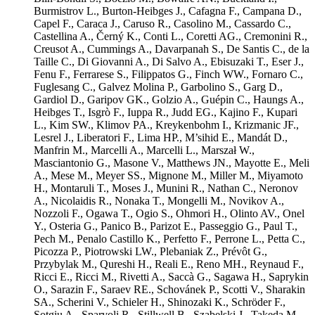
Burmistrov L.
,
Burton-Heibges J.
,
Cafagna F.
,
Campana D.
,
Capel F.
,
Caraca J.
,
Caruso R.
,
Casolino M.
,
Cassardo C.
,
Castellina A.
,
Černý K.
,
Conti L.
,
Coretti AG.
,
Cremonini R.
,
Creusot A.
,
Cummings A.
,
Davarpanah S.
,
De Santis C.
,
de la
Taille C.
,
Di Giovanni A.
,
Di Salvo A.
,
Ebisuzaki T.
,
Eser J.
,
Fenu F.
,
Ferrarese S.
,
Filippatos G.
,
Finch WW.
,
Fornaro C.
,
Fuglesang C.
,
Galvez Molina P.
,
Garbolino S.
,
Garg D.
,
Gardiol D.
,
Garipov GK.
,
Golzio A.
,
Guépin C.
,
Haungs A.
,
Heibges T.
,
Isgrò F.
,
Iuppa R.
,
Judd EG.
,
Kajino F.
,
Kupari
L.
,
Kim SW.
,
Klimov PA.
,
Kreykenbohm I.
,
Krizmanic JF.
,
Lesrel J.
,
Liberatori F.
,
Lima HP.
,
M’sihid E.
,
Mandát D.
,
Manfrin M.
,
Marcelli A.
,
Marcelli L.
,
Marszał W.
,
Masciantonio G.
,
Masone V.
,
Matthews JN.
,
Mayotte E.
,
Meli
A.
,
Mese M.
,
Meyer SS.
,
Mignone M.
,
Miller M.
,
Miyamoto
H.
,
Montaruli T.
,
Moses J.
,
Munini R.
,
Nathan C.
,
Neronov
A.
,
Nicolaidis R.
,
Nonaka T.
,
Mongelli M.
,
Novikov A.
,
Nozzoli F.
,
Ogawa T.
,
Ogio S.
,
Ohmori H.
,
Olinto AV.
,
Onel
Y.
,
Osteria G.
,
Panico B.
,
Parizot E.
,
Passeggio G.
,
Paul T.
,
Pech M.
,
Penalo Castillo K.
,
Perfetto F.
,
Perrone L.
,
Petta C.
,
Picozza P.
,
Piotrowski LW.
,
Plebaniak Z.
,
Prévôt G.
,
Przybylak M.
,
Qureshi H.
,
Reali E.
,
Reno MH.
,
Reynaud F.
,
Ricci E.
,
Ricci M.
,
Rivetti A.
,
Saccà G.
,
Sagawa H.
,
Saprykin
O.
,
Sarazin F.
,
Saraev RE.
,
Schovánek P.
,
Scotti V.
,
Sharakin
SA.
,
Scherini V.
,
Schieler H.
,
Shinozaki K.
,
Schröder F.
,
Sotgiu A.
,
Sparvoli R.
,
Stillwell B.
,
Szabelski J.
,
Takeda M.
,