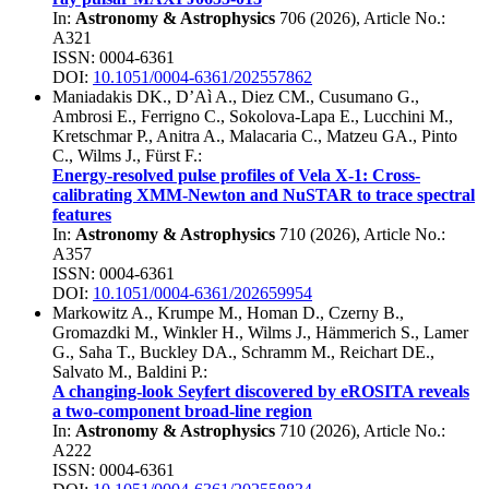
In:
Astronomy & Astrophysics
706
(
2026
), Article No.:
A321
ISSN: 0004-6361
DOI:
10.1051/0004-6361/202557862
Maniadakis DK.
,
D’Aì A.
,
Diez CM.
,
Cusumano G.
,
Ambrosi E.
,
Ferrigno C.
,
Sokolova-Lapa E.
,
Lucchini M.
,
Kretschmar P.
,
Anitra A.
,
Malacaria C.
,
Matzeu GA.
,
Pinto
C.
,
Wilms J.
,
Fürst F.
:
Energy-resolved pulse profiles of Vela X-1: Cross-
calibrating XMM-Newton and NuSTAR to trace spectral
features
In:
Astronomy & Astrophysics
710
(
2026
), Article No.:
A357
ISSN: 0004-6361
DOI:
10.1051/0004-6361/202659954
Markowitz A.
,
Krumpe M.
,
Homan D.
,
Czerny B.
,
Gromazdki M.
,
Winkler H.
,
Wilms J.
,
Hämmerich S.
,
Lamer
G.
,
Saha T.
,
Buckley DA.
,
Schramm M.
,
Reichart DE.
,
Salvato M.
,
Baldini P.
:
A changing-look Seyfert discovered by eROSITA reveals
a two-component broad-line region
In:
Astronomy & Astrophysics
710
(
2026
), Article No.:
A222
ISSN: 0004-6361