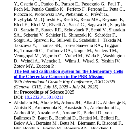
Y.
,
Osteria G.
,
Panico B.
,
Parizot E.
,
Passeggio G.
,
Paul T.
,
Pech M.
,
Penalo Castillo K.
,
Perfetto F.
,
Perrone L.
,
Petta C.
,
Picozza P.
,
Piotrowski LW.
,
Plebaniak Z.
,
Prévôt G.
,
Przybylak M.
,
Qureshi H.
,
Reali E.
,
Reno MH.
,
Reynaud F.
,
Ricci E.
,
Ricci M.
,
Rivetti A.
,
Saccà G.
,
Sagawa H.
,
Saprykin
O.
,
Sarazin F.
,
Saraev RE.
,
Schovánek P.
,
Scotti V.
,
Sharakin
SA.
,
Scherini V.
,
Schieler H.
,
Shinozaki K.
,
Schröder F.
,
Sotgiu A.
,
Sparvoli R.
,
Stillwell B.
,
Szabelski J.
,
Takeda M.
,
Takizawa Y.
,
Thomas SB.
,
Torres Saavedra RA.
,
Triggiani
R.
,
Trimarelli C.
,
Trofimov DA.
,
Unger M.
,
Venters TM.
,
Venugopal M.
,
Vigorito C.
,
Vrabel M.
,
Wada S.
,
Washington
D.
,
Weindl A.
,
Wiencke L.
,
Wilms J.
,
Wissel S.
,
Yashin IV.
,
Zotov MY.
,
Zuccon P.
:
The test and calibration system for the Elementary Cells
of the Cherenkov Camera in the PBR Mission
39th International Cosmic Ray Conference, ICRC 2025
(
Geneva, CHE
,
July 15, 2025
-
July 24, 2025
)
In:
Proceedings of Science
2025
DOI:
10.22323/1.501.0211
Abdullahi M.
,
Abrate M.
,
Adams JH.
,
Allard D.
,
Alldredge P.
,
Aloisio R.
,
Ammendola R.
,
Anastasio A.
,
Anchordoqui L.
,
Andreoli V.
,
Anzalone A.
,
Arnone E.
,
Badoni D.
,
von
Ballmoos P.
,
Baret B.
,
Barghini D.
,
Battisti M.
,
Bellotti R.
,
Belov AA.
,
Bertaina M.
,
Betts M.
,
Biermann P.
,
Bisconti F.
,
Blin-Bondil S.
,
Boezio M.
,
Bowaire AN.
,
Buckland I.
,