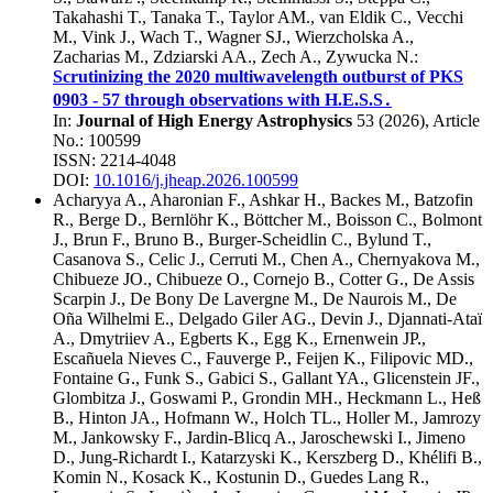
Takahashi T.
,
Tanaka T.
,
Taylor AM.
,
van Eldik C.
,
Vecchi
M.
,
Vink J.
,
Wach T.
,
Wagner SJ.
,
Wierzcholska A.
,
Zacharias M.
,
Zdziarski AA.
,
Zech A.
,
Zywucka N.
:
Scrutinizing the 2020 multiwavelength outburst of PKS
0903 - 57 through observations with H.E.S.S․
In:
Journal of High Energy Astrophysics
53
(
2026
), Article
No.:
100599
ISSN: 2214-4048
DOI:
10.1016/j.jheap.2026.100599
Acharyya A.
,
Aharonian F.
,
Ashkar H.
,
Backes M.
,
Batzofin
R.
,
Berge D.
,
Bernlöhr K.
,
Böttcher M.
,
Boisson C.
,
Bolmont
J.
,
Brun F.
,
Bruno B.
,
Burger-Scheidlin C.
,
Bylund T.
,
Casanova S.
,
Celic J.
,
Cerruti M.
,
Chen A.
,
Chernyakova M.
,
Chibueze JO.
,
Chibueze O.
,
Cornejo B.
,
Cotter G.
,
De Assis
Scarpin J.
,
De Bony De Lavergne M.
,
De Naurois M.
,
De
Oña Wilhelmi E.
,
Delgado Giler AG.
,
Devin J.
,
Djannati-Ataï
A.
,
Dmytriiev A.
,
Egberts K.
,
Egg K.
,
Ernenwein JP.
,
Escañuela Nieves C.
,
Fauverge P.
,
Feijen K.
,
Filipovic MD.
,
Fontaine G.
,
Funk S.
,
Gabici S.
,
Gallant YA.
,
Glicenstein JF.
,
Glombitza J.
,
Goswami P.
,
Grondin MH.
,
Heckmann L.
,
Heß
B.
,
Hinton JA.
,
Hofmann W.
,
Holch TL.
,
Holler M.
,
Jamrozy
M.
,
Jankowsky F.
,
Jardin-Blicq A.
,
Jaroschewski I.
,
Jimeno
D.
,
Jung-Richardt I.
,
Katarzyski K.
,
Kerszberg D.
,
Khélifi B.
,
Komin N.
,
Kosack K.
,
Kostunin D.
,
Guedes Lang R.
,