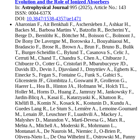
Evolution and the Role of Ionized Absorbers
In:
Astrophysical Journal
995
(
2025
), Article No.:
143
ISSN: 0004-637X
DOI:
10.3847/1538-4357/ae1471
Aharonian F.
,
Ait Benkhali F.
,
Aschersleben J.
,
Ashkar H.
,
Backes M.
,
Barbosa Martins V.
,
Batzofin R.
,
Becherini Y.
,
Berge D.
,
Bernlöhr K.
,
Böttcher M.
,
Boisson C.
,
Bolmont J.
,
De Bony De Lavergne M.
,
Borowska J.
,
Bouyahiaoui M.
,
Bradascio F.
,
Brose R.
,
Brown A.
,
Brun F.
,
Bruno B.
,
Bulik
T.
,
Burger-Scheidlin C.
,
Bylund T.
,
Casanova S.
,
Celic J.
,
Cerruti M.
,
Chand T.
,
Chandra S.
,
Chen A.
,
Chibueze J.
,
Chibueze O.
,
Cotter G.
,
Cristofari P.
,
Mbarubucyeye JD.
,
Davids ID.
,
Devin J.
,
Djuvsland J.
,
Dmytriiev A.
,
Egberts K.
,
Einecke S.
,
Fegan S.
,
Fontaine G.
,
Funk S.
,
Gabici S.
,
Glicenstein JF.
,
Glombitza J.
,
Goswami P.
,
Grolleron G.
,
Haerer L.
,
Hea B.
,
Hinton JA.
,
Hofmann W.
,
Holch TL.
,
Holler M.
,
Horns D.
,
Huang Z.
,
Jamrozy M.
,
Jankowsky F.
,
Jardin-Blicq A.
,
Kasai E.
,
Katarzyaski K.
,
Khatoon R.
,
Khélifi B.
,
Komin N.
,
Kosack K.
,
Kostunin D.
,
Kundu A.
,
Guedes Lang R.
,
Le Stum S.
,
Lemière A.
,
Lemoine-Goumard
M.
,
Lenain JP.
,
Leuschner F.
,
Luashvili A.
,
Mackey J.
,
Malyshev D.
,
Marandon V.
,
Martí-Devesa G.
,
Marx R.
,
Mehta A.
,
Mitchell A.
,
Moderski R.
,
Mohrmann L.
,
Montanari A.
,
De Naurois M.
,
Niemiec J.
,
O-Brien P.
,
Olivera-Nieto L.
,
De Ona Wilhelmi E.
,
Ostrowski M.
,
Panny