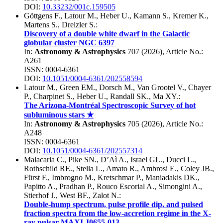
DOI:
10.33232/001c.159505
Göttgens F.
,
Latour M.
,
Heber U.
,
Kamann S.
,
Kremer K.
,
Martens S.
,
Dreizler S.
:
Discovery of a double white dwarf in the Galactic
globular cluster NGC 6397
In:
Astronomy & Astrophysics
707
(
2026
), Article No.:
A261
ISSN: 0004-6361
DOI:
10.1051/0004-6361/202558594
Latour M.
,
Green EM.
,
Dorsch M.
,
Van Grootel V.
,
Chayer
P.
,
Charpinet S.
,
Heber U.
,
Randall SK.
,
Ma XY.
:
The Arizona-Montréal Spectroscopic Survey of hot
subluminous stars ★
In:
Astronomy & Astrophysics
705
(
2026
), Article No.:
A248
ISSN: 0004-6361
DOI:
10.1051/0004-6361/202557314
Malacaria C.
,
Pike SN.
,
D’Aì A.
,
Israel GL.
,
Ducci L.
,
Rothschild RE.
,
Stella L.
,
Amato R.
,
Ambrosi E.
,
Coley JB.
,
Fürst F.
,
Imbrogno M.
,
Kretschmar P.
,
Maniadakis DK.
,
Papitto A.
,
Pradhan P.
,
Rouco Escorial A.
,
Simongini A.
,
Stierhof J.
,
West BF.
,
Zalot N.
:
Double-hump spectrum, pulse profile dip, and pulsed
fraction spectra from the low-accretion regime in the X-
ray pulsar MAXI J0655-013