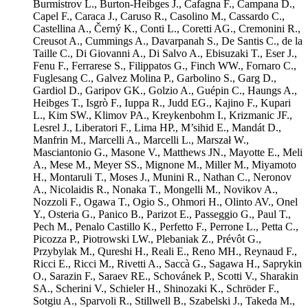
Burmistrov L.
,
Burton-Heibges J.
,
Cafagna F.
,
Campana D.
,
Capel F.
,
Caraca J.
,
Caruso R.
,
Casolino M.
,
Cassardo C.
,
Castellina A.
,
Černý K.
,
Conti L.
,
Coretti AG.
,
Cremonini R.
,
Creusot A.
,
Cummings A.
,
Davarpanah S.
,
De Santis C.
,
de la
Taille C.
,
Di Giovanni A.
,
Di Salvo A.
,
Ebisuzaki T.
,
Eser J.
,
Fenu F.
,
Ferrarese S.
,
Filippatos G.
,
Finch WW.
,
Fornaro C.
,
Fuglesang C.
,
Galvez Molina P.
,
Garbolino S.
,
Garg D.
,
Gardiol D.
,
Garipov GK.
,
Golzio A.
,
Guépin C.
,
Haungs A.
,
Heibges T.
,
Isgrò F.
,
Iuppa R.
,
Judd EG.
,
Kajino F.
,
Kupari
L.
,
Kim SW.
,
Klimov PA.
,
Kreykenbohm I.
,
Krizmanic JF.
,
Lesrel J.
,
Liberatori F.
,
Lima HP.
,
M’sihid E.
,
Mandát D.
,
Manfrin M.
,
Marcelli A.
,
Marcelli L.
,
Marszał W.
,
Masciantonio G.
,
Masone V.
,
Matthews JN.
,
Mayotte E.
,
Meli
A.
,
Mese M.
,
Meyer SS.
,
Mignone M.
,
Miller M.
,
Miyamoto
H.
,
Montaruli T.
,
Moses J.
,
Munini R.
,
Nathan C.
,
Neronov
A.
,
Nicolaidis R.
,
Nonaka T.
,
Mongelli M.
,
Novikov A.
,
Nozzoli F.
,
Ogawa T.
,
Ogio S.
,
Ohmori H.
,
Olinto AV.
,
Onel
Y.
,
Osteria G.
,
Panico B.
,
Parizot E.
,
Passeggio G.
,
Paul T.
,
Pech M.
,
Penalo Castillo K.
,
Perfetto F.
,
Perrone L.
,
Petta C.
,
Picozza P.
,
Piotrowski LW.
,
Plebaniak Z.
,
Prévôt G.
,
Przybylak M.
,
Qureshi H.
,
Reali E.
,
Reno MH.
,
Reynaud F.
,
Ricci E.
,
Ricci M.
,
Rivetti A.
,
Saccà G.
,
Sagawa H.
,
Saprykin
O.
,
Sarazin F.
,
Saraev RE.
,
Schovánek P.
,
Scotti V.
,
Sharakin
SA.
,
Scherini V.
,
Schieler H.
,
Shinozaki K.
,
Schröder F.
,
Sotgiu A.
,
Sparvoli R.
,
Stillwell B.
,
Szabelski J.
,
Takeda M.
,