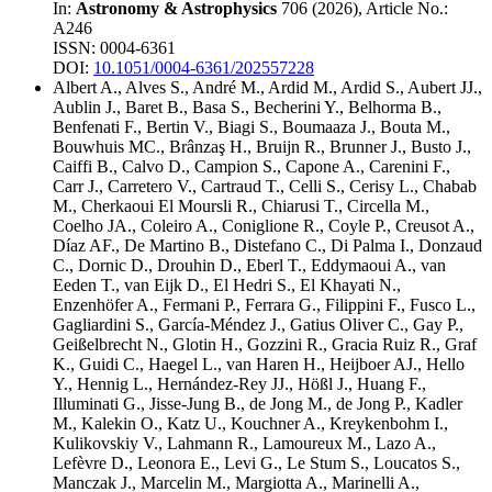
In:
Astronomy & Astrophysics
706
(
2026
), Article No.:
A246
ISSN: 0004-6361
DOI:
10.1051/0004-6361/202557228
Albert A.
,
Alves S.
,
André M.
,
Ardid M.
,
Ardid S.
,
Aubert JJ.
,
Aublin J.
,
Baret B.
,
Basa S.
,
Becherini Y.
,
Belhorma B.
,
Benfenati F.
,
Bertin V.
,
Biagi S.
,
Boumaaza J.
,
Bouta M.
,
Bouwhuis MC.
,
Brânzaş H.
,
Bruijn R.
,
Brunner J.
,
Busto J.
,
Caiffi B.
,
Calvo D.
,
Campion S.
,
Capone A.
,
Carenini F.
,
Carr J.
,
Carretero V.
,
Cartraud T.
,
Celli S.
,
Cerisy L.
,
Chabab
M.
,
Cherkaoui El Moursli R.
,
Chiarusi T.
,
Circella M.
,
Coelho JA.
,
Coleiro A.
,
Coniglione R.
,
Coyle P.
,
Creusot A.
,
Díaz AF.
,
De Martino B.
,
Distefano C.
,
Di Palma I.
,
Donzaud
C.
,
Dornic D.
,
Drouhin D.
,
Eberl T.
,
Eddymaoui A.
,
van
Eeden T.
,
van Eijk D.
,
El Hedri S.
,
El Khayati N.
,
Enzenhöfer A.
,
Fermani P.
,
Ferrara G.
,
Filippini F.
,
Fusco L.
,
Gagliardini S.
,
García-Méndez J.
,
Gatius Oliver C.
,
Gay P.
,
Geißelbrecht N.
,
Glotin H.
,
Gozzini R.
,
Gracia Ruiz R.
,
Graf
K.
,
Guidi C.
,
Haegel L.
,
van Haren H.
,
Heijboer AJ.
,
Hello
Y.
,
Hennig L.
,
Hernández-Rey JJ.
,
Hößl J.
,
Huang F.
,
Illuminati G.
,
Jisse-Jung B.
,
de Jong M.
,
de Jong P.
,
Kadler
M.
,
Kalekin O.
,
Katz U.
,
Kouchner A.
,
Kreykenbohm I.
,
Kulikovskiy V.
,
Lahmann R.
,
Lamoureux M.
,
Lazo A.
,
Lefèvre D.
,
Leonora E.
,
Levi G.
,
Le Stum S.
,
Loucatos S.
,
Manczak J.
,
Marcelin M.
,
Margiotta A.
,
Marinelli A.
,