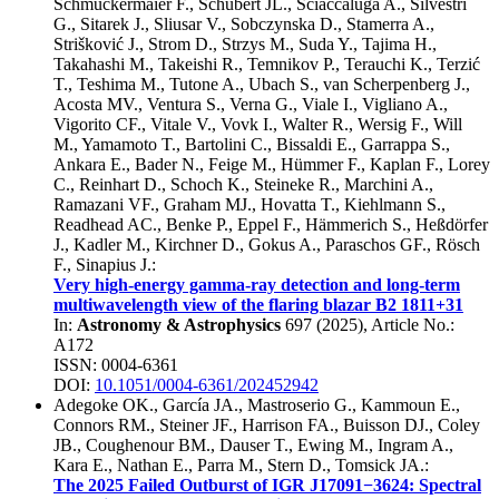
Schmuckermaier F.
,
Schubert JL.
,
Sciaccaluga A.
,
Silvestri
G.
,
Sitarek J.
,
Sliusar V.
,
Sobczynska D.
,
Stamerra A.
,
Strišković J.
,
Strom D.
,
Strzys M.
,
Suda Y.
,
Tajima H.
,
Takahashi M.
,
Takeishi R.
,
Temnikov P.
,
Terauchi K.
,
Terzić
T.
,
Teshima M.
,
Tutone A.
,
Ubach S.
,
van Scherpenberg J.
,
Acosta MV.
,
Ventura S.
,
Verna G.
,
Viale I.
,
Vigliano A.
,
Vigorito CF.
,
Vitale V.
,
Vovk I.
,
Walter R.
,
Wersig F.
,
Will
M.
,
Yamamoto T.
,
Bartolini C.
,
Bissaldi E.
,
Garrappa S.
,
Ankara E.
,
Bader N.
,
Feige M.
,
Hümmer F.
,
Kaplan F.
,
Lorey
C.
,
Reinhart D.
,
Schoch K.
,
Steineke R.
,
Marchini A.
,
Ramazani VF.
,
Graham MJ.
,
Hovatta T.
,
Kiehlmann S.
,
Readhead AC.
,
Benke P.
,
Eppel F.
,
Hämmerich S.
,
Heßdörfer
J.
,
Kadler M.
,
Kirchner D.
,
Gokus A.
,
Paraschos GF.
,
Rösch
F.
,
Sinapius J.
:
Very high-energy gamma-ray detection and long-term
multiwavelength view of the flaring blazar B2 1811+31
In:
Astronomy & Astrophysics
697
(
2025
), Article No.:
A172
ISSN: 0004-6361
DOI:
10.1051/0004-6361/202452942
Adegoke OK.
,
García JA.
,
Mastroserio G.
,
Kammoun E.
,
Connors RM.
,
Steiner JF.
,
Harrison FA.
,
Buisson DJ.
,
Coley
JB.
,
Coughenour BM.
,
Dauser T.
,
Ewing M.
,
Ingram A.
,
Kara E.
,
Nathan E.
,
Parra M.
,
Stern D.
,
Tomsick JA.
:
The 2025 Failed Outburst of IGR J17091−3624: Spectral