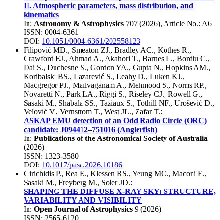
II. Atmospheric parameters, mass distribution, and
kinematics
In:
Astronomy & Astrophysics
707
(
2026
), Article No.:
A6
ISSN: 0004-6361
DOI:
10.1051/0004-6361/202558123
Filipović MD.
,
Smeaton ZJ.
,
Bradley AC.
,
Kothes R.
,
Crawford EJ.
,
Ahmad A.
,
Akahori T.
,
Barnes L.
,
Bordiu C.
,
Dai S.
,
Duchesne S.
,
Gordon YA.
,
Gupta N.
,
Hopkins AM.
,
Koribalski BS.
,
Lazarević S.
,
Leahy D.
,
Luken KJ.
,
Macgregor PJ.
,
Mailvaganam A.
,
Mehmood S.
,
Norris RP.
,
Novaretti N.
,
Park LA.
,
Riggi S.
,
Riseley CJ.
,
Rowell G.
,
Sasaki M.
,
Shabala SS.
,
Taziaux S.
,
Tothill NF.
,
Urošević D.
,
Velović V.
,
Vernstrom T.
,
West JL.
,
Zafar T.
:
ASKAP EMU detection of an Odd Radio Circle (ORC)
candidate: J094412–751016 (Anglerfish)
In:
Publications of the Astronomical Society of Australia
(
2026
)
ISSN: 1323-3580
DOI:
10.1017/pasa.2026.10186
Girichidis P.
,
Rea E.
,
Klessen RS.
,
Yeung MC.
,
Maconi E.
,
Sasaki M.
,
Freyberg M.
,
Soler JD.
:
SHAPING THE DIFFUSE X-RAY SKY: STRUCTURE,
VARIABILITY AND VISIBILITY
In:
Open Journal of Astrophysics
9
(
2026
)
ISSN: 2565-6120