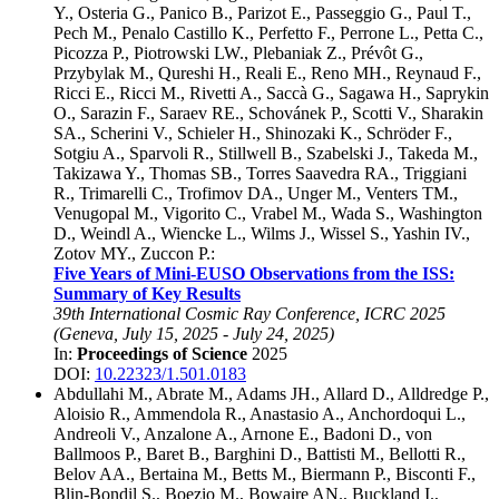
Y.
,
Osteria G.
,
Panico B.
,
Parizot E.
,
Passeggio G.
,
Paul T.
,
Pech M.
,
Penalo Castillo K.
,
Perfetto F.
,
Perrone L.
,
Petta C.
,
Picozza P.
,
Piotrowski LW.
,
Plebaniak Z.
,
Prévôt G.
,
Przybylak M.
,
Qureshi H.
,
Reali E.
,
Reno MH.
,
Reynaud F.
,
Ricci E.
,
Ricci M.
,
Rivetti A.
,
Saccà G.
,
Sagawa H.
,
Saprykin
O.
,
Sarazin F.
,
Saraev RE.
,
Schovánek P.
,
Scotti V.
,
Sharakin
SA.
,
Scherini V.
,
Schieler H.
,
Shinozaki K.
,
Schröder F.
,
Sotgiu A.
,
Sparvoli R.
,
Stillwell B.
,
Szabelski J.
,
Takeda M.
,
Takizawa Y.
,
Thomas SB.
,
Torres Saavedra RA.
,
Triggiani
R.
,
Trimarelli C.
,
Trofimov DA.
,
Unger M.
,
Venters TM.
,
Venugopal M.
,
Vigorito C.
,
Vrabel M.
,
Wada S.
,
Washington
D.
,
Weindl A.
,
Wiencke L.
,
Wilms J.
,
Wissel S.
,
Yashin IV.
,
Zotov MY.
,
Zuccon P.
:
Five Years of Mini-EUSO Observations from the ISS:
Summary of Key Results
39th International Cosmic Ray Conference, ICRC 2025
(
Geneva
,
July 15, 2025
-
July 24, 2025
)
In:
Proceedings of Science
2025
DOI:
10.22323/1.501.0183
Abdullahi M.
,
Abrate M.
,
Adams JH.
,
Allard D.
,
Alldredge P.
,
Aloisio R.
,
Ammendola R.
,
Anastasio A.
,
Anchordoqui L.
,
Andreoli V.
,
Anzalone A.
,
Arnone E.
,
Badoni D.
,
von
Ballmoos P.
,
Baret B.
,
Barghini D.
,
Battisti M.
,
Bellotti R.
,
Belov AA.
,
Bertaina M.
,
Betts M.
,
Biermann P.
,
Bisconti F.
,
Blin-Bondil S.
,
Boezio M.
,
Bowaire AN.
,
Buckland I.
,