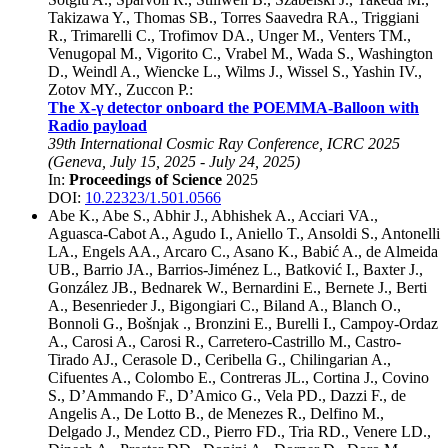
Takizawa Y.
,
Thomas SB.
,
Torres Saavedra RA.
,
Triggiani
R.
,
Trimarelli C.
,
Trofimov DA.
,
Unger M.
,
Venters TM.
,
Venugopal M.
,
Vigorito C.
,
Vrabel M.
,
Wada S.
,
Washington
D.
,
Weindl A.
,
Wiencke L.
,
Wilms J.
,
Wissel S.
,
Yashin IV.
,
Zotov MY.
,
Zuccon P.
:
The X-γ detector onboard the POEMMA-Balloon with
Radio payload
39th International Cosmic Ray Conference, ICRC 2025
(
Geneva
,
July 15, 2025
-
July 24, 2025
)
In:
Proceedings of Science
2025
DOI:
10.22323/1.501.0566
Abe K.
,
Abe S.
,
Abhir J.
,
Abhishek A.
,
Acciari VA.
,
Aguasca-Cabot A.
,
Agudo I.
,
Aniello T.
,
Ansoldi S.
,
Antonelli
LA.
,
Engels AA.
,
Arcaro C.
,
Asano K.
,
Babić A.
,
de Almeida
UB.
,
Barrio JA.
,
Barrios-Jiménez L.
,
Batković I.
,
Baxter J.
,
González JB.
,
Bednarek W.
,
Bernardini E.
,
Bernete J.
,
Berti
A.
,
Besenrieder J.
,
Bigongiari C.
,
Biland A.
,
Blanch O.
,
Bonnoli G.
,
Bošnjak .
,
Bronzini E.
,
Burelli I.
,
Campoy-Ordaz
A.
,
Carosi A.
,
Carosi R.
,
Carretero-Castrillo M.
,
Castro-
Tirado AJ.
,
Cerasole D.
,
Ceribella G.
,
Chilingarian A.
,
Cifuentes A.
,
Colombo E.
,
Contreras JL.
,
Cortina J.
,
Covino
S.
,
D’Ammando F.
,
D’Amico G.
,
Vela PD.
,
Dazzi F.
,
de
Angelis A.
,
De Lotto B.
,
de Menezes R.
,
Delfino M.
,
Delgado J.
,
Mendez CD.
,
Pierro FD.
,
Tria RD.
,
Venere LD.
,