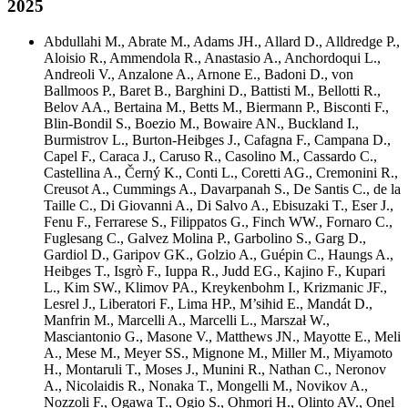
2025
Abdullahi M.
,
Abrate M.
,
Adams JH.
,
Allard D.
,
Alldredge P.
,
Aloisio R.
,
Ammendola R.
,
Anastasio A.
,
Anchordoqui L.
,
Andreoli V.
,
Anzalone A.
,
Arnone E.
,
Badoni D.
,
von
Ballmoos P.
,
Baret B.
,
Barghini D.
,
Battisti M.
,
Bellotti R.
,
Belov AA.
,
Bertaina M.
,
Betts M.
,
Biermann P.
,
Bisconti F.
,
Blin-Bondil S.
,
Boezio M.
,
Bowaire AN.
,
Buckland I.
,
Burmistrov L.
,
Burton-Heibges J.
,
Cafagna F.
,
Campana D.
,
Capel F.
,
Caraca J.
,
Caruso R.
,
Casolino M.
,
Cassardo C.
,
Castellina A.
,
Černý K.
,
Conti L.
,
Coretti AG.
,
Cremonini R.
,
Creusot A.
,
Cummings A.
,
Davarpanah S.
,
De Santis C.
,
de la
Taille C.
,
Di Giovanni A.
,
Di Salvo A.
,
Ebisuzaki T.
,
Eser J.
,
Fenu F.
,
Ferrarese S.
,
Filippatos G.
,
Finch WW.
,
Fornaro C.
,
Fuglesang C.
,
Galvez Molina P.
,
Garbolino S.
,
Garg D.
,
Gardiol D.
,
Garipov GK.
,
Golzio A.
,
Guépin C.
,
Haungs A.
,
Heibges T.
,
Isgrò F.
,
Iuppa R.
,
Judd EG.
,
Kajino F.
,
Kupari
L.
,
Kim SW.
,
Klimov PA.
,
Kreykenbohm I.
,
Krizmanic JF.
,
Lesrel J.
,
Liberatori F.
,
Lima HP.
,
M’sihid E.
,
Mandát D.
,
Manfrin M.
,
Marcelli A.
,
Marcelli L.
,
Marszał W.
,
Masciantonio G.
,
Masone V.
,
Matthews JN.
,
Mayotte E.
,
Meli
A.
,
Mese M.
,
Meyer SS.
,
Mignone M.
,
Miller M.
,
Miyamoto
H.
,
Montaruli T.
,
Moses J.
,
Munini R.
,
Nathan C.
,
Neronov
A.
,
Nicolaidis R.
,
Nonaka T.
,
Mongelli M.
,
Novikov A.
,
Nozzoli F.
,
Ogawa T.
,
Ogio S.
,
Ohmori H.
,
Olinto AV.
,
Onel