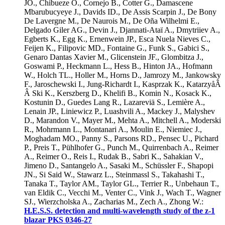
JO.
,
Chibueze O.
,
Cornejo B.
,
Cotter G.
,
Damascene
Mbarubucyeye J.
,
Davids ID.
,
De Assis Scarpin J.
,
De Bony
De Lavergne M.
,
De Naurois M.
,
De Oña Wilhelmi E.
,
Delgado Giler AG.
,
Devin J.
,
Djannati-Ataï A.
,
Dmytriiev A.
,
Egberts K.
,
Egg K.
,
Ernenwein JP.
,
Esca Nuela Nieves C.
,
Feijen K.
,
Filipovic MD.
,
Fontaine G.
,
Funk S.
,
Gabici S.
,
Genaro Dantas Xavier M.
,
Glicenstein JF.
,
Glombitza J.
,
Goswami P.
,
Heckmann L.
,
Hess B.
,
Hinton JA.
,
Hofmann
W.
,
Holch TL.
,
Holler M.
,
Horns D.
,
Jamrozy M.
,
Jankowsky
F.
,
Jaroschewski I.
,
Jung-Richardt I.
,
Kasprzak K.
,
KatarzyåÃ
Â Ski K.
,
Kerszberg D.
,
Khelifi B.
,
Komin N.
,
Kosack K.
,
Kostunin D.
,
Guedes Lang R.
,
Lazareviä S.
,
Lemière A.
,
Lenain JP.
,
Liniewicz P.
,
Luashvili A.
,
Mackey J.
,
Malyshev
D.
,
Marandon V.
,
Mayer M.
,
Mehta A.
,
Mitchell A.
,
Moderski
R.
,
Mohrmann L.
,
Montanari A.
,
Moulin E.
,
Niemiec J.
,
Moghadam MO.
,
Panny S.
,
Parsons RD.
,
Pensec U.
,
Pichard
P.
,
Preis T.
,
Pühlhofer G.
,
Punch M.
,
Quirrenbach A.
,
Reimer
A.
,
Reimer O.
,
Reis I.
,
Rudak B.
,
Sabri K.
,
Sahakian V.
,
Jimeno D.
,
Santangelo A.
,
Sasaki M.
,
Schüssler F.
,
Shapopi
JN.
,
Si Said W.
,
Stawarz L.
,
Steinmassl S.
,
Takahashi T.
,
Tanaka T.
,
Taylor AM.
,
Taylor GL.
,
Terrier R.
,
Unbehaun T.
,
van Eldik C.
,
Vecchi M.
,
Venter C.
,
Vink J.
,
Wach T.
,
Wagner
SJ.
,
Wierzcholska A.
,
Zacharias M.
,
Zech A.
,
Zhong W.
:
H.E.S.S. detection and multi-wavelength study of the z-1
blazar PKS 0346-27