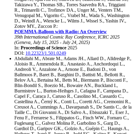
Takizawa Y.
,
Thomas SB.
,
Torres Saavedra RA.
,
Triggiani
R.
,
Trimarelli C.
,
Trofimov DA.
,
Unger M.
,
Venters TM.
,
Venugopal M.
,
Vigorito C.
,
Vrabel M.
,
Wada S.
,
Washington
D.
,
Weindl A.
,
Wiencke L.
,
Wilms J.
,
Wissel S.
,
Yashin IV.
,
Zotov MY.
,
Zuccon P.
:
POEMMA-Balloon with Radio: An Overview
39th International Cosmic Ray Conference, ICRC 2025
(
Geneva
,
July 15, 2025
-
July 24, 2025
)
In:
Proceedings of Science
2025
DOI:
10.22323/1.501.0249
Abdullahi M.
,
Abrate M.
,
Adams JH.
,
Allard D.
,
Alldredge P.
,
Aloisio R.
,
Ammendola R.
,
Anastasio A.
,
Anchordoqui L.
,
Andreoli V.
,
Anzalone A.
,
Arnone E.
,
Badoni D.
,
von
Ballmoos P.
,
Baret B.
,
Barghini D.
,
Battisti M.
,
Bellotti R.
,
Belov AA.
,
Bertaina M.
,
Betts M.
,
Biermann P.
,
Bisconti F.
,
Blin-Bondil S.
,
Boezio M.
,
Bowaire AN.
,
Buckland I.
,
Burmistrov L.
,
Burton-Heibges J.
,
Cafagna F.
,
Campana D.
,
Capel F.
,
Caraca J.
,
Caruso R.
,
Casolino M.
,
Cassardo C.
,
Castellina A.
,
Černý K.
,
Conti L.
,
Coretti AG.
,
Cremonini R.
,
Creusot A.
,
Cummings A.
,
Davarpanah S.
,
De Santis C.
,
de la
Taille C.
,
Di Giovanni A.
,
Di Salvo A.
,
Ebisuzaki T.
,
Eser J.
,
Fenu F.
,
Ferrarese S.
,
Filippatos G.
,
Finch WW.
,
Fornaro C.
,
Fuglesang C.
,
Galvez Molina P.
,
Garbolino S.
,
Garg D.
,
Gardiol D.
,
Garipov GK.
,
Golzio A.
,
Guépin C.
,
Haungs A.
,
Heibges T.
,
Isgrò F.
,
Iuppa R.
,
Judd EG.
,
Kajino F.
,
Kupari