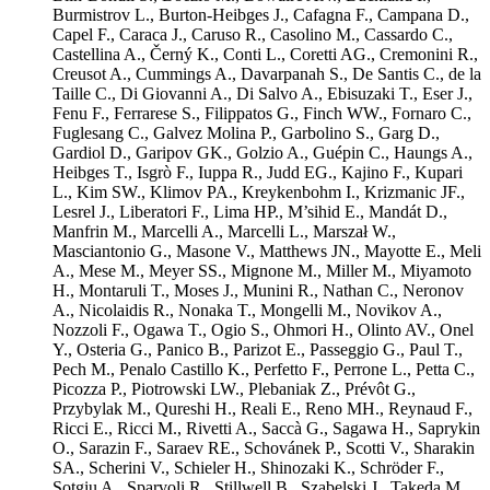
Burmistrov L.
,
Burton-Heibges J.
,
Cafagna F.
,
Campana D.
,
Capel F.
,
Caraca J.
,
Caruso R.
,
Casolino M.
,
Cassardo C.
,
Castellina A.
,
Černý K.
,
Conti L.
,
Coretti AG.
,
Cremonini R.
,
Creusot A.
,
Cummings A.
,
Davarpanah S.
,
De Santis C.
,
de la
Taille C.
,
Di Giovanni A.
,
Di Salvo A.
,
Ebisuzaki T.
,
Eser J.
,
Fenu F.
,
Ferrarese S.
,
Filippatos G.
,
Finch WW.
,
Fornaro C.
,
Fuglesang C.
,
Galvez Molina P.
,
Garbolino S.
,
Garg D.
,
Gardiol D.
,
Garipov GK.
,
Golzio A.
,
Guépin C.
,
Haungs A.
,
Heibges T.
,
Isgrò F.
,
Iuppa R.
,
Judd EG.
,
Kajino F.
,
Kupari
L.
,
Kim SW.
,
Klimov PA.
,
Kreykenbohm I.
,
Krizmanic JF.
,
Lesrel J.
,
Liberatori F.
,
Lima HP.
,
M’sihid E.
,
Mandát D.
,
Manfrin M.
,
Marcelli A.
,
Marcelli L.
,
Marszał W.
,
Masciantonio G.
,
Masone V.
,
Matthews JN.
,
Mayotte E.
,
Meli
A.
,
Mese M.
,
Meyer SS.
,
Mignone M.
,
Miller M.
,
Miyamoto
H.
,
Montaruli T.
,
Moses J.
,
Munini R.
,
Nathan C.
,
Neronov
A.
,
Nicolaidis R.
,
Nonaka T.
,
Mongelli M.
,
Novikov A.
,
Nozzoli F.
,
Ogawa T.
,
Ogio S.
,
Ohmori H.
,
Olinto AV.
,
Onel
Y.
,
Osteria G.
,
Panico B.
,
Parizot E.
,
Passeggio G.
,
Paul T.
,
Pech M.
,
Penalo Castillo K.
,
Perfetto F.
,
Perrone L.
,
Petta C.
,
Picozza P.
,
Piotrowski LW.
,
Plebaniak Z.
,
Prévôt G.
,
Przybylak M.
,
Qureshi H.
,
Reali E.
,
Reno MH.
,
Reynaud F.
,
Ricci E.
,
Ricci M.
,
Rivetti A.
,
Saccà G.
,
Sagawa H.
,
Saprykin
O.
,
Sarazin F.
,
Saraev RE.
,
Schovánek P.
,
Scotti V.
,
Sharakin
SA.
,
Scherini V.
,
Schieler H.
,
Shinozaki K.
,
Schröder F.
,
Sotgiu A.
,
Sparvoli R.
,
Stillwell B.
,
Szabelski J.
,
Takeda M.
,