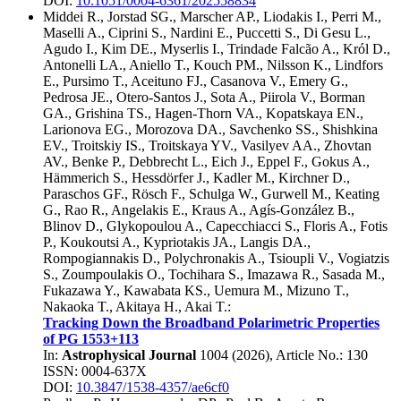
DOI:
10.1051/0004-6361/202558834
Middei R.
,
Jorstad SG.
,
Marscher AP.
,
Liodakis I.
,
Perri M.
,
Maselli A.
,
Ciprini S.
,
Nardini E.
,
Puccetti S.
,
Di Gesu L.
,
Agudo I.
,
Kim DE.
,
Myserlis I.
,
Trindade Falcão A.
,
Król D.
,
Antonelli LA.
,
Aniello T.
,
Kouch PM.
,
Nilsson K.
,
Lindfors
E.
,
Pursimo T.
,
Aceituno FJ.
,
Casanova V.
,
Emery G.
,
Pedrosa JE.
,
Otero-Santos J.
,
Sota A.
,
Piirola V.
,
Borman
GA.
,
Grishina TS.
,
Hagen-Thorn VA.
,
Kopatskaya EN.
,
Larionova EG.
,
Morozova DA.
,
Savchenko SS.
,
Shishkina
EV.
,
Troitskiy IS.
,
Troitskaya YV.
,
Vasilyev AA.
,
Zhovtan
AV.
,
Benke P.
,
Debbrecht L.
,
Eich J.
,
Eppel F.
,
Gokus A.
,
Hämmerich S.
,
Hessdörfer J.
,
Kadler M.
,
Kirchner D.
,
Paraschos GF.
,
Rösch F.
,
Schulga W.
,
Gurwell M.
,
Keating
G.
,
Rao R.
,
Angelakis E.
,
Kraus A.
,
Agís-González B.
,
Blinov D.
,
Glykopoulou A.
,
Capecchiacci S.
,
Floris A.
,
Fotis
P.
,
Koukoutsi A.
,
Kypriotakis JA.
,
Langis DA.
,
Rompogiannakis D.
,
Polychronakis A.
,
Tsioupli V.
,
Vogiatzis
S.
,
Zoumpoulakis O.
,
Tochihara S.
,
Imazawa R.
,
Sasada M.
,
Fukazawa Y.
,
Kawabata KS.
,
Uemura M.
,
Mizuno T.
,
Nakaoka T.
,
Akitaya H.
,
Akai T.
:
Tracking Down the Broadband Polarimetric Properties
of PG 1553+113
In:
Astrophysical Journal
1004
(
2026
), Article No.:
130
ISSN: 0004-637X
DOI:
10.3847/1538-4357/ae6cf0