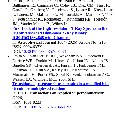
Pradhan P.
,
Huenemoerder DP.
,
Paul B.
,
Amato R.
,
Ballhausen R.
,
Canizares C.
,
Coley JB.
,
Diez CM.
,
Fürst F.
,
Gandhi P.
,
Grinberg V.
,
Gunderson S.
,
Ignace R.
,
Kretschmar
P.
,
Lorenz M.
,
Malacaria C.
,
Manousakis A.
,
Martínez-Núñez
S.
,
Pottschmidt K.
,
Rodriguez J.
,
Rothschild RE.
,
Torrejón
JM.
,
Vander Meulen B.
,
Wilms J.
:
First Look at the High-resolution X-Ray Spectra in the
Highly Absorbed High-mass X-Ray Binary
IGR J16318−4848 with Chandra
In:
Astrophysical Journal
1004
(
2026
), Article No.:
215
ISSN: 0004-637X
DOI:
10.3847/1538-4357/ae5b71
Smith SJ.
,
Van Der Hulst P.
,
Wakeham NA.
,
Cucchetti E.
,
Doriese WB.
,
Durkin M.
,
Kirsch C.
,
Ullom JN.
,
Adams JS.
,
Bandler SR.
,
Chervenak JA.
,
Farrahi T.
,
Finkbeiner FM.
,
Fuhrman JD.
,
Hull SV.
,
Kelley RL.
,
Kilbourne CA.
,
Muramatsu H.
,
Porter FS.
,
Sakai K.
,
Venkatasubraman AC.
,
Wassell EJ.
,
Witthoeft MC.
,
Yoon SH.
:
Transition-edge sensor characteristics in a modified bias
circuit for multiplexed readout
In:
IEEE Transactions on Applied Superconductivity
(
2026
)
ISSN: 1051-8223
DOI:
10.1109/TASC.2026.3664193