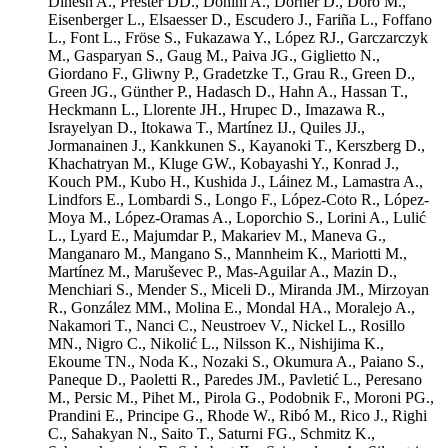
Dinesh A.
,
Prester DD.
,
Donini A.
,
Dorner D.
,
Doro M.
,
Eisenberger L.
,
Elsaesser D.
,
Escudero J.
,
Fariña L.
,
Foffano
L.
,
Font L.
,
Fröse S.
,
Fukazawa Y.
,
López RJ.
,
Garczarczyk
M.
,
Gasparyan S.
,
Gaug M.
,
Paiva JG.
,
Giglietto N.
,
Giordano F.
,
Gliwny P.
,
Gradetzke T.
,
Grau R.
,
Green D.
,
Green JG.
,
Günther P.
,
Hadasch D.
,
Hahn A.
,
Hassan T.
,
Heckmann L.
,
Llorente JH.
,
Hrupec D.
,
Imazawa R.
,
Israyelyan D.
,
Itokawa T.
,
Martínez IJ.
,
Quiles JJ.
,
Jormanainen J.
,
Kankkunen S.
,
Kayanoki T.
,
Kerszberg D.
,
Khachatryan M.
,
Kluge GW.
,
Kobayashi Y.
,
Konrad J.
,
Kouch PM.
,
Kubo H.
,
Kushida J.
,
Láinez M.
,
Lamastra A.
,
Lindfors E.
,
Lombardi S.
,
Longo F.
,
López-Coto R.
,
López-
Moya M.
,
López-Oramas A.
,
Loporchio S.
,
Lorini A.
,
Lulić
L.
,
Lyard E.
,
Majumdar P.
,
Makariev M.
,
Maneva G.
,
Manganaro M.
,
Mangano S.
,
Mannheim K.
,
Mariotti M.
,
Martínez M.
,
Maruševec P.
,
Mas-Aguilar A.
,
Mazin D.
,
Menchiari S.
,
Mender S.
,
Miceli D.
,
Miranda JM.
,
Mirzoyan
R.
,
González MM.
,
Molina E.
,
Mondal HA.
,
Moralejo A.
,
Nakamori T.
,
Nanci C.
,
Neustroev V.
,
Nickel L.
,
Rosillo
MN.
,
Nigro C.
,
Nikolić L.
,
Nilsson K.
,
Nishijima K.
,
Ekoume TN.
,
Noda K.
,
Nozaki S.
,
Okumura A.
,
Paiano S.
,
Paneque D.
,
Paoletti R.
,
Paredes JM.
,
Pavletić L.
,
Peresano
M.
,
Persic M.
,
Pihet M.
,
Pirola G.
,
Podobnik F.
,
Moroni PG.
,
Prandini E.
,
Principe G.
,
Rhode W.
,
Ribó M.
,
Rico J.
,
Righi
C.
,
Sahakyan N.
,
Saito T.
,
Saturni FG.
,
Schmitz K.
,