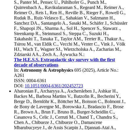
S.
,
Panter M.
,
Pensec U.
,
Pühlhofer G.
,
Punch M.
,
Quirrenbach A.
,
Ravikularaman S.
,
Regeard M.
,
Reimer A.
,
Reimer O.
,
Reis I.
,
Ren H.
,
Reville B.
,
Rieger F.
,
Rowell G.
,
Rudak B.
,
Ruiz-Velasco E.
,
Sahakian V.
,
Salzmann H.
,
Sanchez DA.
,
Santangelo A.
,
Sasaki M.
,
Schäfer J.
,
Schüssler
F.
,
Shapopi JN.
,
Sharma A.
,
Sol H.
,
Spencer S.
,
Stawarz .
,
Steenkamp R.
,
Steinmassl S.
,
Steppa C.
,
Suzuki H.
,
Takahashi T.
,
Tanaka T.
,
Taylor AM.
,
Terrier R.
,
Thakur A.
,
Tsirou M.
,
van Eldik C.
,
Vecchi M.
,
Venter C.
,
Vink J.
,
Völk
HJ.
,
Wach T.
,
Wagner SJ.
,
Wierzcholska A.
,
Zacharias M.
,
Zdziarski AA.
,
Zech A.
,
Åywucka N.
:
The H.E.S.S. Extragalactic sky survey with the first
decade of observations
In:
Astronomy & Astrophysics
695
(
2025
), Article No.:
A261
ISSN: 0004-6361
DOI:
10.1051/0004-6361/202452723
Aharonian F.
,
Archaryya A.
,
Aschersleben J.
,
Ashkar H.
,
Backes M.
,
Barbosa Martins V.
,
Batzofin R.
,
Becherini Y.
,
Berge D.
,
Bernlöhr K.
,
Böttcher M.
,
Boisson C.
,
Bolmont J.
,
de Bony de Lavergne M.
,
Borowska J.
,
Bradascio F.
,
Brose
R.
,
Brown A.
,
Brun F.
,
Bruno B.
,
Burger-Scheidlin C.
,
Casanova S.
,
Celic J.
,
Cerruti M.
,
Chand T.
,
Chandra S.
,
Chen A.
,
Chibueze J.
,
Chibueze O.
,
Damascene
Mbarubucyeye J.
,
de Assis Scarpin J.
,
Djannati-Ataï A.
,