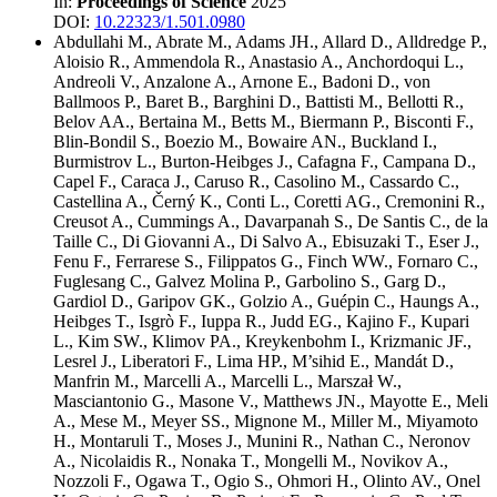
In:
Proceedings of Science
2025
DOI:
10.22323/1.501.0980
Abdullahi M.
,
Abrate M.
,
Adams JH.
,
Allard D.
,
Alldredge P.
,
Aloisio R.
,
Ammendola R.
,
Anastasio A.
,
Anchordoqui L.
,
Andreoli V.
,
Anzalone A.
,
Arnone E.
,
Badoni D.
,
von
Ballmoos P.
,
Baret B.
,
Barghini D.
,
Battisti M.
,
Bellotti R.
,
Belov AA.
,
Bertaina M.
,
Betts M.
,
Biermann P.
,
Bisconti F.
,
Blin-Bondil S.
,
Boezio M.
,
Bowaire AN.
,
Buckland I.
,
Burmistrov L.
,
Burton-Heibges J.
,
Cafagna F.
,
Campana D.
,
Capel F.
,
Caraca J.
,
Caruso R.
,
Casolino M.
,
Cassardo C.
,
Castellina A.
,
Černý K.
,
Conti L.
,
Coretti AG.
,
Cremonini R.
,
Creusot A.
,
Cummings A.
,
Davarpanah S.
,
De Santis C.
,
de la
Taille C.
,
Di Giovanni A.
,
Di Salvo A.
,
Ebisuzaki T.
,
Eser J.
,
Fenu F.
,
Ferrarese S.
,
Filippatos G.
,
Finch WW.
,
Fornaro C.
,
Fuglesang C.
,
Galvez Molina P.
,
Garbolino S.
,
Garg D.
,
Gardiol D.
,
Garipov GK.
,
Golzio A.
,
Guépin C.
,
Haungs A.
,
Heibges T.
,
Isgrò F.
,
Iuppa R.
,
Judd EG.
,
Kajino F.
,
Kupari
L.
,
Kim SW.
,
Klimov PA.
,
Kreykenbohm I.
,
Krizmanic JF.
,
Lesrel J.
,
Liberatori F.
,
Lima HP.
,
M’sihid E.
,
Mandát D.
,
Manfrin M.
,
Marcelli A.
,
Marcelli L.
,
Marszał W.
,
Masciantonio G.
,
Masone V.
,
Matthews JN.
,
Mayotte E.
,
Meli
A.
,
Mese M.
,
Meyer SS.
,
Mignone M.
,
Miller M.
,
Miyamoto
H.
,
Montaruli T.
,
Moses J.
,
Munini R.
,
Nathan C.
,
Neronov
A.
,
Nicolaidis R.
,
Nonaka T.
,
Mongelli M.
,
Novikov A.
,
Nozzoli F.
,
Ogawa T.
,
Ogio S.
,
Ohmori H.
,
Olinto AV.
,
Onel