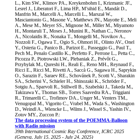
L.
,
Kim SW.
,
Klimov PA.
,
Kreykenbohm I.
,
Krizmanic JF.
,
Lesrel J.
,
Liberatori F.
,
Lima HP.
,
M’sihid E.
,
Mandát D.
,
Manfrin M.
,
Marcelli A.
,
Marcelli L.
,
Marszał W.
,
Masciantonio G.
,
Masone V.
,
Matthews JN.
,
Mayotte E.
,
Meli
A.
,
Mese M.
,
Meyer SS.
,
Mignone M.
,
Miller M.
,
Miyamoto
H.
,
Montaruli T.
,
Moses J.
,
Munini R.
,
Nathan C.
,
Neronov
A.
,
Nicolaidis R.
,
Nonaka T.
,
Mongelli M.
,
Novikov A.
,
Nozzoli F.
,
Ogawa T.
,
Ogio S.
,
Ohmori H.
,
Olinto AV.
,
Onel
Y.
,
Osteria G.
,
Panico B.
,
Parizot E.
,
Passeggio G.
,
Paul T.
,
Pech M.
,
Penalo Castillo K.
,
Perfetto F.
,
Perrone L.
,
Petta C.
,
Picozza P.
,
Piotrowski LW.
,
Plebaniak Z.
,
Prévôt G.
,
Przybylak M.
,
Qureshi H.
,
Reali E.
,
Reno MH.
,
Reynaud F.
,
Ricci E.
,
Ricci M.
,
Rivetti A.
,
Saccà G.
,
Sagawa H.
,
Saprykin
O.
,
Sarazin F.
,
Saraev RE.
,
Schovánek P.
,
Scotti V.
,
Sharakin
SA.
,
Scherini V.
,
Schieler H.
,
Shinozaki K.
,
Schröder F.
,
Sotgiu A.
,
Sparvoli R.
,
Stillwell B.
,
Szabelski J.
,
Takeda M.
,
Takizawa Y.
,
Thomas SB.
,
Torres Saavedra RA.
,
Triggiani
R.
,
Trimarelli C.
,
Trofimov DA.
,
Unger M.
,
Venters TM.
,
Venugopal M.
,
Vigorito C.
,
Vrabel M.
,
Wada S.
,
Washington
D.
,
Weindl A.
,
Wiencke L.
,
Wilms J.
,
Wissel S.
,
Yashin IV.
,
Zotov MY.
,
Zuccon P.
:
The data processing system of the POEMMA-Balloon
with Radio mission
39th International Cosmic Ray Conference, ICRC 2025
(
Geneva
,
July 15, 2025
-
July 24, 2025
)